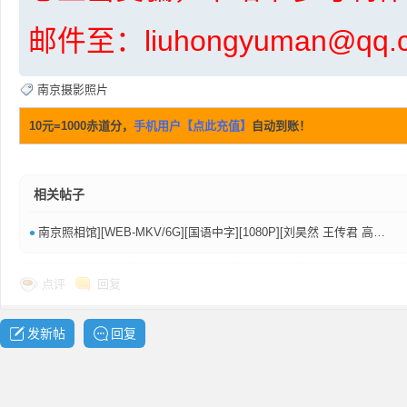
邮件至：liuhongyuman@q
南京摄影照片
网
10元=1000赤道分，
手机用户【点此充值】
自动到账！
相关帖子
•
南京照相馆][WEB-MKV/6G][国语中字][1080P][刘昊然 王传君 高叶2025最新]
点评
回复
盘
发新帖
回复