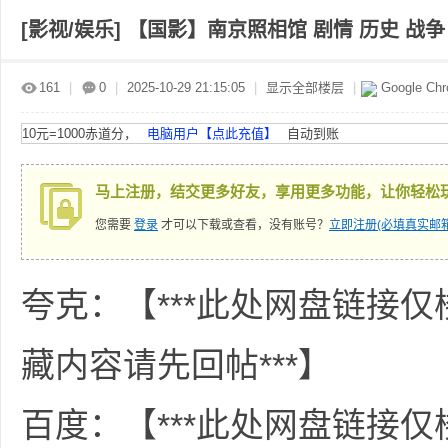
[影视/娱乐]
【国影】南京照相馆 剧情 历史 战争 
赤
»
›
›
›
161
|
0
|
2025-10-29 21:15:05
|
显示全部楼层
|
Google Ch
10元=1000赤道分，
电脑用户【点此充值】
自动到账
马上注册，结交更多好友，享用更多功能，让你轻松
您需要
登录
才可以下载或查看，没有账号？
立即注册(必填真实邮箱
道
夸克：【***此处网盘链接
藏内容请先回帖***】
百度：【***此处网盘链接