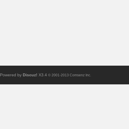
布
Powered by
Discuz!
X3.4
© 2001-2013 Comsenz Inc.
、