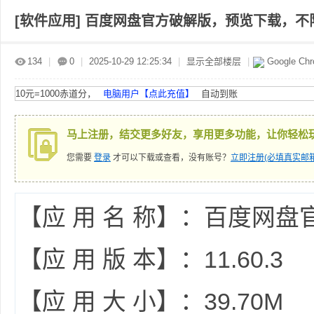
[软件应用]
百度网盘官方破解版，预览下载，不
赤
»
›
›
›
134
|
0
|
2025-10-29 12:25:34
|
显示全部楼层
|
Google Ch
10元=1000赤道分，
电脑用户【点此充值】
自动到账
马上注册，结交更多好友，享用更多功能，让你轻松
您需要
登录
才可以下载或查看，没有账号？
立即注册(必填真实邮箱
道
【应 用 名 称】：百度网盘
【应 用 版 本】：11.60.3
【应 用 大 小】：39.70M