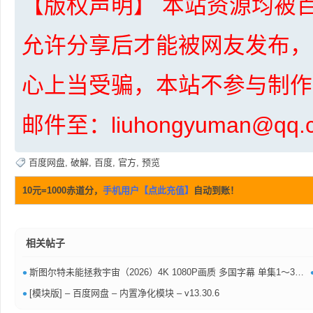
【版权声明】 本站资源均被百
共
允许分享后才能被网友发布，
心上当受骗，本站不参与制作
邮件至：liuhongyuman@q
享
百度网盘
,
破解
,
百度
,
官方
,
预览
10元=1000赤道分，
手机用户【点此充值】
自动到账！
相关帖子
•
斯图尔特未能拯救宇宙（2026）4K 1080P画质 多国字幕 单集1～3GB 夸克百度网盘资源
•
[模块版] – 百度网盘 – 内置净化模块 – v13.30.6
发