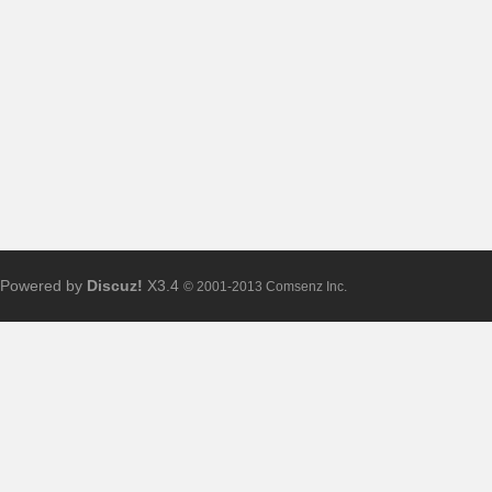
布
Powered by
Discuz!
X3.4
© 2001-2013 Comsenz Inc.
、