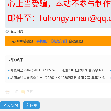
心上当受骗，本站不参与制作
邮件至：liuhongyuman@q
百度网盘
10元=1000赤道分，
手机用户【点此充值】
自动到账！
坛
相关帖子
•
昨夜将至‎ (2026) 4K HDR DV WEB 内封简中 杜比视界 高码率 60帧 【1～5GB/集】夸克百度网盘
•
斯图尔特未能拯救宇宙（2026）4K 1080P画质 多国字幕 单集1～3GB 夸克百度网盘资源
-
点评
回复
发新帖
回复