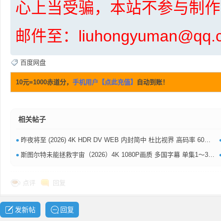
心上当受骗，本站不参与制作
邮件至：liuhongyuman@q
百度网盘
10元=1000赤道分，
手机用户【点此充值】
自动到账！
坛
相关帖子
•
昨夜将至‎ (2026) 4K HDR DV WEB 内封简中 杜比视界 高码率 60帧 【1～5GB/集】夸克百度网盘
•
斯图尔特未能拯救宇宙（2026）4K 1080P画质 多国字幕 单集1～3GB 夸克百度网盘资源
-
点评
回复
发新帖
回复