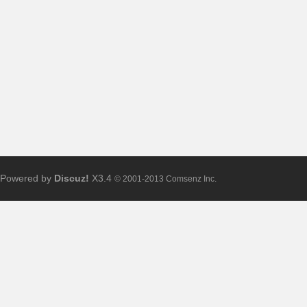
布
Powered by
Discuz!
X3.4
© 2001-2013 Comsenz Inc.
、