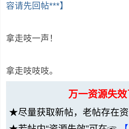
容请先回帖***】
36
拿走吱一声！
5
拿走吱吱吱。
万一资源失效
★尽量获取新帖，老帖存在资
论
★若帖内“资源失效”可在☞
【