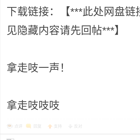
下载链接：【***此处网盘
资
见隐藏内容请先回帖***】
拿走吱一声！
源
拿走吱吱吱
点评
回复
支持
反对