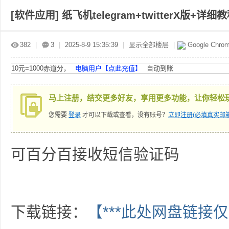
[软件应用]
纸飞机telegram+twitterX版+
赤
»
›
›
›
382
|
3
|
2025-8-9 15:35:39
|
显示全部楼层
|
Google Chro
10元=1000赤道分，
电脑用户【点此充值】
自动到账
马上注册，结交更多好友，享用更多功能，让你轻松
您需要
登录
才可以下载或查看，没有账号？
立即注册(必填真实邮箱
道
可百分百接收短信验证码
下载链接：
【***此处网盘链