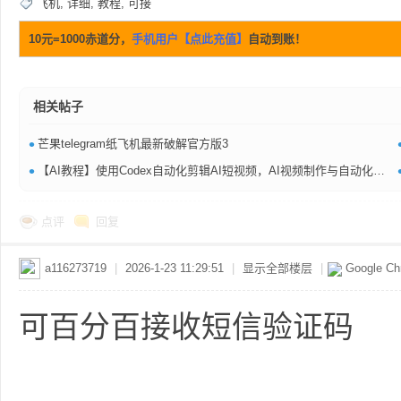
飞机
,
详细
,
教程
,
可接
10元=1000赤道分，
手机用户【点此充值】
自动到账！
相关帖子
网
•
芒果telegram纸飞机最新破解官方版3
•
【AI教程】使用Codex自动化剪辑AI短视频，AI视频制作与自动化剪辑的保姆级教程
点评
回复
a116273719
|
2026-1-23 11:29:51
|
显示全部楼层
|
Google C
盘
可百分百接收短信验证码