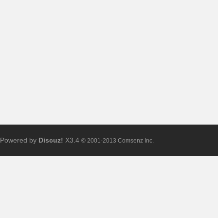
布
Powered by
Discuz!
X3.4
© 2001-2013 Comsenz Inc.
、