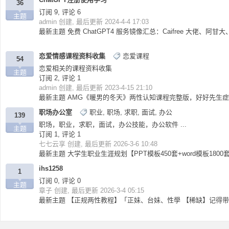
36
订阅 9, 评论 6
主题
admin
创建, 最后更新 2024-4-4 17:03
最新主题
免费 ChatGPT4 服务镜像汇总：Caifree 大佬、阿
恋爱情感课程资料收集
恋爱课程
54
恋爱相关的课程资料收集
论
主题
订阅 2, 评论 1
admin
创建, 最后更新 2023-4-15 21:10
最新主题
AMG《暖男的冬天》两性认知课程完整版，好好先生
职场办公室
职业
,
职场
,
求职
,
面试
,
办公
139
职场，职业，求职，面试，办公技能，办公软件 ...
主题
订阅 1, 评论 1
七七云享
创建, 最后更新 2026-3-6 10:48
最新主题
大学生职业生涯规划【PPT模板450套+word模板1800
ihs1258
坛
1
订阅 0, 评论 0
主题
章子
创建, 最后更新 2026-3-4 05:15
最新主题
【正规两性教程】「正妹、台妹、性學 【稀缺】记得