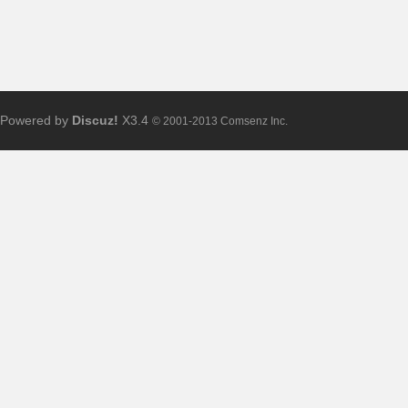
Powered by
Discuz!
X3.4
© 2001-2013 Comsenz Inc.
共
享