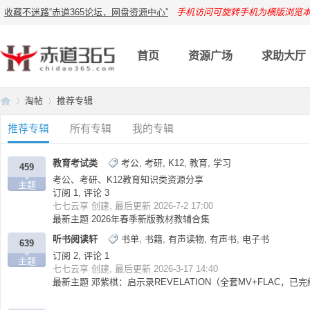
收藏不迷路“赤道365论坛，网盘资源中心”
手机访问可旋转手机为横版浏览
首页
资源广场
求助大厅
淘帖
推荐专辑
推荐专辑
所有专辑
我的专辑
赤
›
›
教育考试类
考公
,
考研
,
K12
,
教育
,
学习
459
考公、考研、K12教育知识类资源分享
主题
订阅 1, 评论 3
七七云享
创建, 最后更新 2026-7-2 17:00
最新主题
2026年春季新版教材教辅合集
听书阅读轩
书单
,
书籍
,
有声读物
,
有声书
,
电子书
639
订阅 2, 评论 1
主题
七七云享
创建, 最后更新 2026-3-17 14:40
最新主题
邓紫棋：启示录REVELATION（全套MV+FLAC，已
道