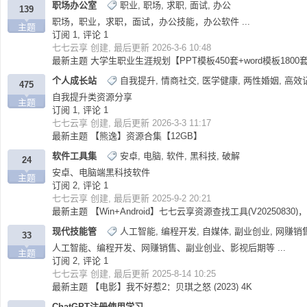
职场办公室
职业
,
职场
,
求职
,
面试
,
办公
139
职场，职业，求职，面试，办公技能，办公软件 ...
主题
订阅 1, 评论 1
七七云享
创建, 最后更新 2026-3-6 10:48
最新主题
大学生职业生涯规划【PPT模板450套+word模板1800
个人成长站
自我提升
,
情商社交
,
医学健康
,
两性婚姻
,
高效
475
自我提升类资源分享
主题
订阅 1, 评论 1
七七云享
创建, 最后更新 2026-3-3 11:17
36
最新主题
【熊逸】资源合集【12GB】
软件工具集
安卓
,
电脑
,
软件
,
黑科技
,
破解
24
安卓、电脑端黑科技软件
主题
订阅 2, 评论 1
七七云享
创建, 最后更新 2025-9-2 20:21
最新主题
【Win+Android】七七云享资源查找工具(V20250830
现代技能管
人工智能
,
编程开发
,
自媒体
,
副业创业
,
网赚销
33
人工智能、编程开发、网赚销售、副业创业、影视后期等 ...
主题
订阅 2, 评论 1
5
七七云享
创建, 最后更新 2025-8-14 10:25
最新主题
【电影】我不好惹2：贝琪之怒 (2023) 4K
ChatGPT注册使用学习